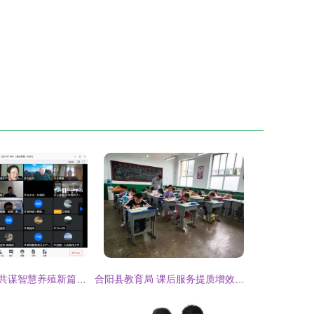
聚焦蓝色粮仓，共谋智慧养殖新篇章——国家重点研发计划“工厂化智能净水装备与高效养殖模式”项目启动会在京顺利召开
合阳县教育局 课后服务提质增效，助力学生成长、家长安心